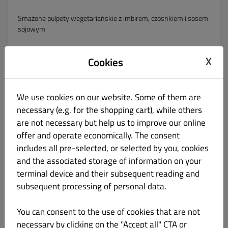
Smażone pulpety wegetariańskie z imbirem, czosnkiem i sosem
sojowym
X
Cookies
MIXED VEGETABLE GRILL
44.00 zł
We use cookies on our website. Some of them are
necessary (e.g. for the shopping cart), while others
Warzywa z tradycyjnym serem indyjskim z grilla
are not necessary but help us to improve our online
offer and operate economically. The consent
includes all pre-selected, or selected by you, cookies
and the associated storage of information on your
terminal device and their subsequent reading and
CHILLY PANEER
43.00 zł
subsequent processing of personal data.
Kawałki sera smażone z cebulą, papryką, pomidorami, w
You can consent to the use of cookies that are not
pikantnym sojowym sosie
necessary by clicking on the "Accept all" CTA or