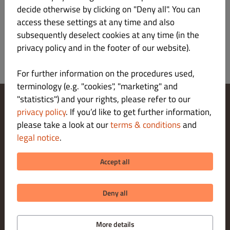
decide otherwise by clicking on "Deny all". You can
access these settings at any time and also
subsequently deselect cookies at any time (in the
privacy policy and in the footer of our website).
For further information on the procedures used,
terminology (e.g. "cookies", "marketing" and
"statistics") and your rights, please refer to our
privacy policy
. If you’d like to get further information,
Change Cookies Settings
please take a look at our
terms & conditions
and
Contact Us
Privacy Policy
legal notice
.
Terms & Conditions
Legal notice
Accept all
About us
PICK-UP PAYMENT METHODS
Deny all
More details