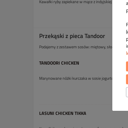
Kawałki ryby zapiekane w mące z indyjskiej cieciorki
p
(
Przekąski z pieca Tandoor
Podajemy z zestawem sosów: miętowy, słodko-kwaś
l
TANDOORI CHICKEN
Marynowane nóżki kurczaka w sosie jogurtowo–sz
LASUNI CHICKEN TIKKA