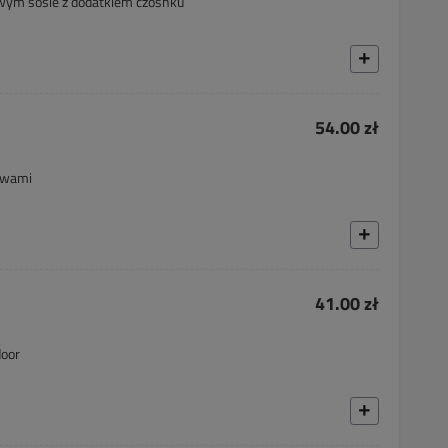
wym sosie z dodatkiem czosnku
54.00 zł
awami
41.00 zł
door