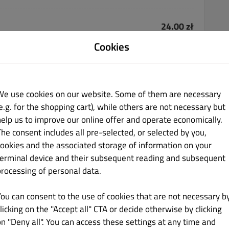
24.00 zł
Cookies
We use cookies on our website. Some of them are necessary
e.g. for the shopping cart), while others are not necessary but
18.00 zł
help us to improve our online offer and operate economically.
The consent includes all pre-selected, or selected by you,
cookies and the associated storage of information on your
terminal device and their subsequent reading and subsequent
processing of personal data.
You can consent to the use of cookies that are not necessary b
21.00 zł
licking on the "Accept all" CTA or decide otherwise by clicking
on "Deny all". You can access these settings at any time and