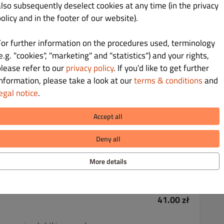
also subsequently deselect cookies at any time (in the privacy
olicy and in the footer of our website).
For further information on the procedures used, terminology
e.g. "cookies", "marketing" and "statistics") and your rights,
please refer to our
privacy policy
. If you’d like to get further
information, please take a look at our
terms & conditions
and
nym, bardzo ostrym.
egal notice
.
38.00 zł
Accept all
afranowym wśród 21 przypraw korzennych
Deny all
More details
41.00 zł