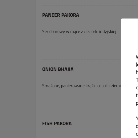
PANEER PAKORA
Ser domowy w mące z cieciorki indyjskiej
(
ONION BHAJIA
Smażone, panierowane krążki cebuli z ziemniakami
FISH PAKORA
c