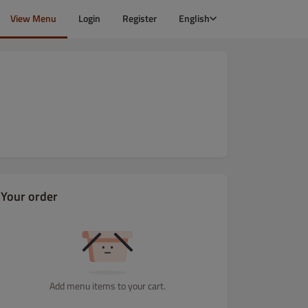
View Menu
Login
Register
English
Your order
Add menu items to your cart.
egetariańskie
Dania rybne i z owoców morza
Dania z Drobiu
D