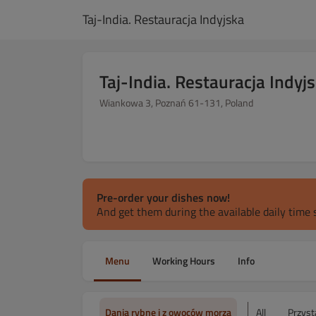
Taj-India. Restauracja Indyjska
Taj-India. Restauracja Indyj
Wiankowa 3, Poznań 61-131, Poland
Pre-order your dishes now!
And get them during the available daily time s
Menu
Working Hours
Info
Dania rybne i z owoców morza
All
Przyst