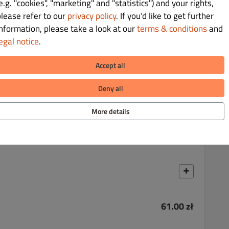
e.g. "cookies", "marketing" and "statistics") and your rights,
please refer to our
privacy policy
. If you’d like to get further
47.00 zł
information, please take a look at our
terms & conditions
and
egal notice
.
południowo–indyjskiej receptury
Accept all
Deny all
More details
60.00 zł
61.00 zł