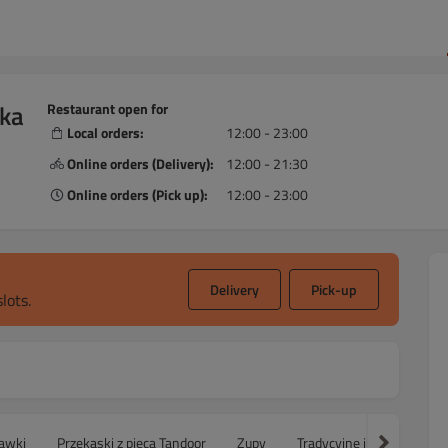
ska
Restaurant open for
Local orders:
12:00 - 23:00
Online orders (Delivery):
12:00 - 21:30
Online orders (Pick up):
12:00 - 23:00
Delivery
Pick-up
lots.
awki
Przekąski z pieca Tandoor
Zupy
Tradycyjne indyjskie doda