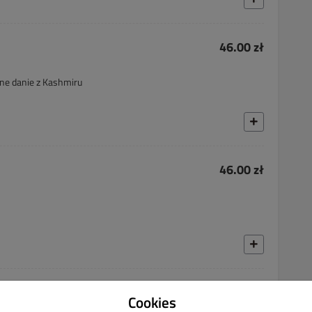
46.00 zł
jne danie z Kashmiru
46.00 zł
50.00 zł
Cookies