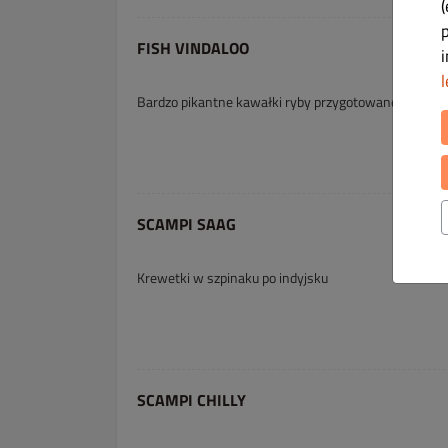
(
FISH VINDALOO
l
Bardzo pikantne kawałki ryby przygotowane według 
SCAMPI SAAG
Krewetki w szpinaku po indyjsku
SCAMPI CHILLY