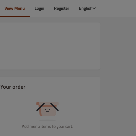
View Menu
Login
Register
English
Your order
Add menu items to your cart.
tki
Ryż
Sałatki
Dania wegetariańskie
Dania rybne i z ow