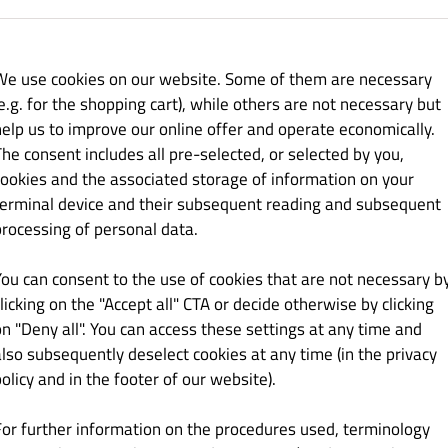
zosnkiem
We use cookies on our website. Some of them are necessary
e.g. for the shopping cart), while others are not necessary but
help us to improve our online offer and operate economically.
60.00 zł
The consent includes all pre-selected, or selected by you,
cookies and the associated storage of information on your
terminal device and their subsequent reading and subsequent
processing of personal data.
You can consent to the use of cookies that are not necessary b
licking on the "Accept all" CTA or decide otherwise by clicking
60.00 zł
on "Deny all". You can access these settings at any time and
also subsequently deselect cookies at any time (in the privacy
i i sosem sojowym
olicy and in the footer of our website).
For further information on the procedures used, terminology