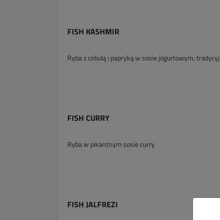
FISH KASHMIR
Ryba z cebulą i papryką w sosie jogurtowym, tradycy
FISH CURRY
Ryba w pikantnym sosie curry
FISH JALFREZI