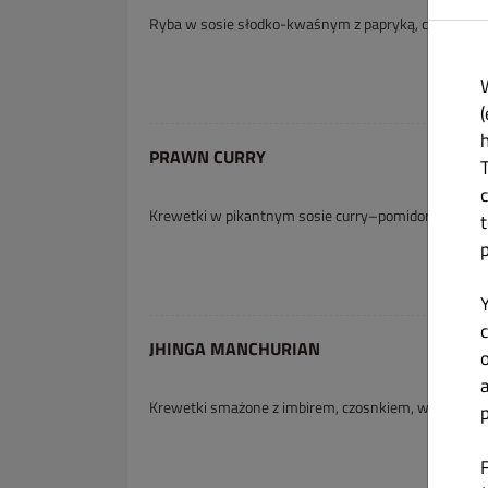
Ryba w sosie słodko-kwaśnym z papryką, cebulą i c
(
PRAWN CURRY
Krewetki w pikantnym sosie curry–pomidorowym
c
JHINGA MANCHURIAN
Krewetki smażone z imbirem, czosnkiem, warzywam
p